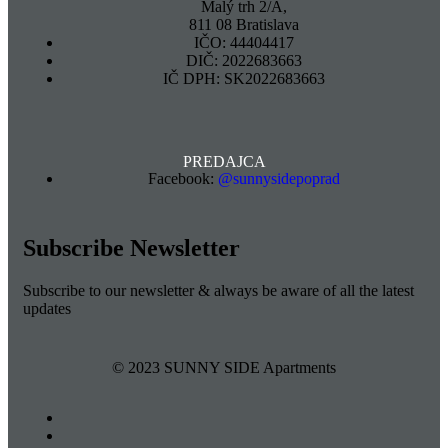
Malý trh 2/A,
811 08 Bratislava
IČO:
44404417
DIČ:
2022683663
IČ DPH:
SK2022683663
PREDAJCA
Facebook:
@sunnysidepoprad
Subscribe Newsletter
Subscribe to our newsletter & always be aware of all the latest
updates
© 2023 SUNNY SIDE Apartments