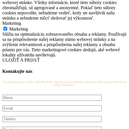
webovej stránke. Všetky informácie, ktoré tieto súbory cookies
zhromažďujú, sú agregované a anonymné. Pokiaľ tieto súbory
cookies nepovolíte, nebudeme vedieť, kedy ste navštívili našu
stránku a nebudeme môcť sledovať jej výkonnosť.
Marketing
Marketing
Slúžia na optimalizáciu zobrazovaného obsahu a reklamy. Používajú
sa na prispôsobenie našej reklamy mimo webovej stránky a na
zvýšenie relevantnosti a prispôsobenia našej reklamy a obsahu
priamo pre vás. Tieto marketingové cookies sledujú, aké webové
lokality užívatelia navštevujú.
ULOŽIŤ A PRIJAŤ
Kontakujte nás
V prípade záujmu alebo akýchkoľvek otázok nás kontaktujte emailom alebo prostredníctvom
tohto formulára.